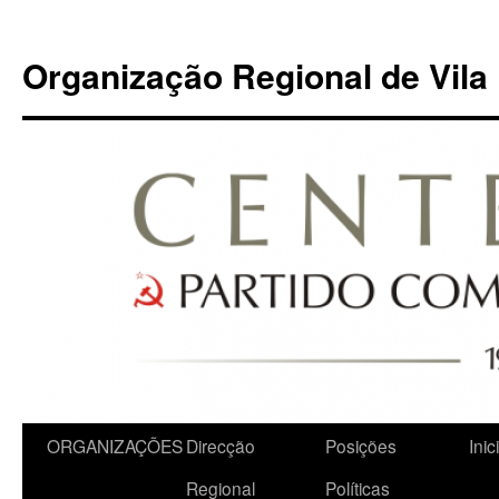
Organização Regional de Vila
Saltar
ORGANIZAÇÕES
Direcção
Posições
Inic
para
Regional
Políticas