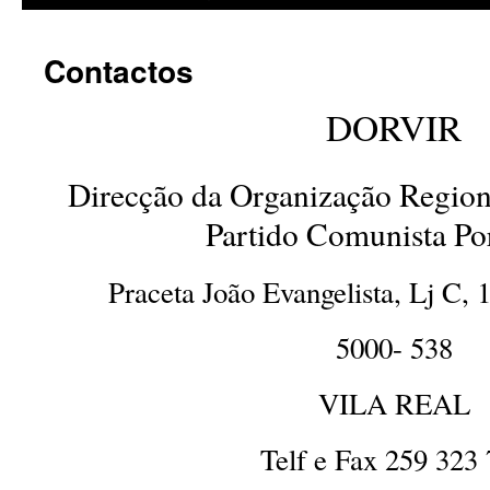
o
Contactos
conteúdo
DORVIR
Direcção da Organização Regiona
Partido Comunista Po
Praceta João Evangelista, Lj C,
5000- 538
VILA REAL
Telf e Fax 259 323